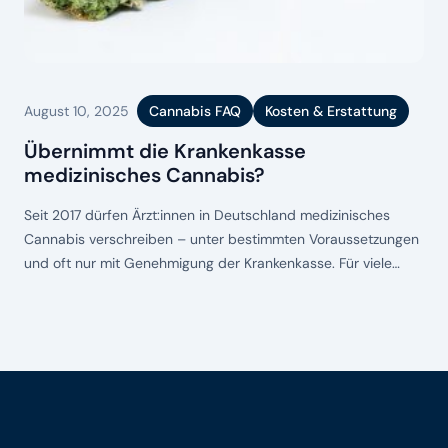
August 10, 2025
Cannabis FAQ
Kosten & Erstattung
Übernimmt die Krankenkasse
medizinisches Cannabis?
Seit 2017 dürfen Ärzt:innen in Deutschland medizinisches
Cannabis verschreiben – unter bestimmten Voraussetzungen
und oft nur mit Genehmigung der Krankenkasse. Für viele
Patient:innen ist die Kostenübernahme entscheidend, denn
die Therapie kann schnell mehrere Hundert Euro pro Monat
kosten. Hier erfährst du, wann die Krankenkasse zahlt, wie der
Antrag funktioniert und welche Fallstricke es gibt. Key
Footer