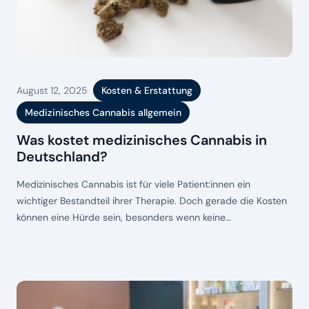
August 12, 2025
Kosten & Erstattung
Medizinisches Cannabis allgemein
Was kostet medizinisches Cannabis in
Deutschland?
Medizinisches Cannabis ist für viele Patient:innen ein
wichtiger Bestandteil ihrer Therapie. Doch gerade die Kosten
können eine Hürde sein, besonders wenn keine
Kostenübernahme durch die Krankenkasse erfolgt. Die Preise
variieren nicht nur je nach Sorte und THC-/CBD-Gehalt,
sondern auch abhängig von der Apotheke, den Importwegen
und der Nachfrage. Wer sich mit dem Thema „medizinisches
Cannabis