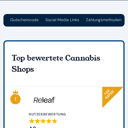
en
Gutscheincode
Social Media Links
Zahlungsmethoden
Top bewertete Cannabis
Shops
1
NUTZERBEWERTUNG