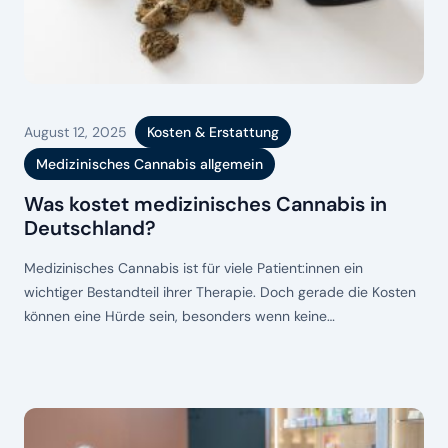
August 12, 2025
Kosten & Erstattung
Medizinisches Cannabis allgemein
Was kostet medizinisches Cannabis in
Deutschland?
Medizinisches Cannabis ist für viele Patient:innen ein
wichtiger Bestandteil ihrer Therapie. Doch gerade die Kosten
können eine Hürde sein, besonders wenn keine
Kostenübernahme durch die Krankenkasse erfolgt. Die Preise
variieren nicht nur je nach Sorte und THC-/CBD-Gehalt,
sondern auch abhängig von der Apotheke, den Importwegen
und der Nachfrage. Wer sich mit dem Thema „medizinisches
Cannabis