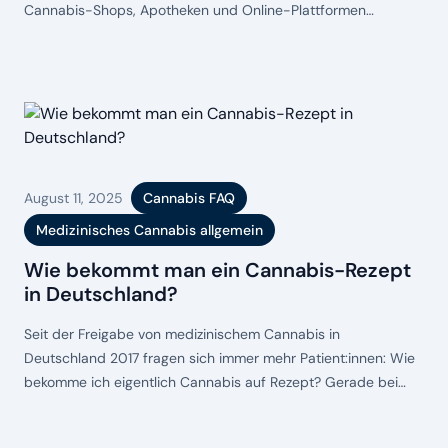
Cannabis-Shops, Apotheken und Online-Plattformen
entwickelt. 2025 stehen Patient:innen so viele Möglichkeiten
wie nie zuvor zur Verfügung – von der klassischen Vor-Ort-
Abholung bis zur Expresslieferung direkt nach Hause.
Cannabis auf Rezept online bestellen – dein Ratgeber für
Auswahl, Preise
August 11, 2025
Cannabis FAQ
Medizinisches Cannabis allgemein
Wie bekommt man ein Cannabis-Rezept
in Deutschland?
Seit der Freigabe von medizinischem Cannabis in
Deutschland 2017 fragen sich immer mehr Patient:innen: Wie
bekomme ich eigentlich Cannabis auf Rezept? Gerade bei
chronischen Schmerzen, neurologischen Erkrankungen oder
anderen schwerwiegenden Erkrankungen ist die Hoffnung auf