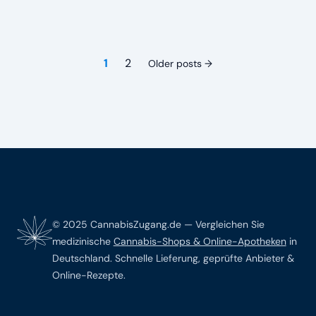
eine neue Therapie groß. Doch wie funktioniert die
Behandlung mit Cannabis? Wie läuft die Verordnung ab und
worauf musst du
Posts
1
2
Older posts
pagination
Footer
© 2025 CannabisZugang.de — Vergleichen Sie
medizinische
Cannabis-Shops & Online-Apotheken
in
Deutschland. Schnelle Lieferung, geprüfte Anbieter &
Online-Rezepte.