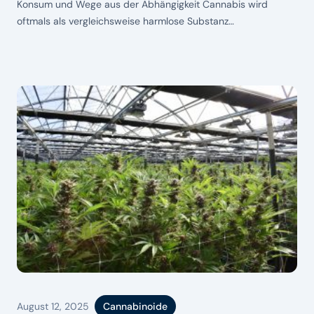
Konsum und Wege aus der Abhängigkeit Cannabis wird
oftmals als vergleichsweise harmlose Substanz
wahrgenommen. Viele Menschen erleben den Konsum als
entspannend, schlaffördernd oder stressreduzierend und
nehmen auch über längere Zeit keine oder nur wenige
negative Folgen wahr. Gleichzeitig gibt eine Studie der
Bundesregierung an, dass sich bei schätzungsweise neun
Prozent der
August 12, 2025
Cannabinoide